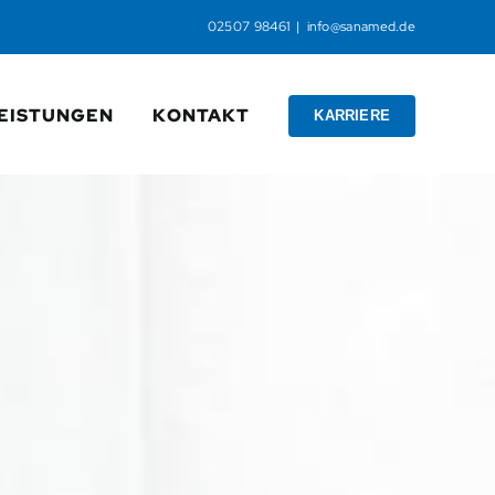
02507 98461
|
info@sanamed.de
EISTUNGEN
KONTAKT
KARRIERE