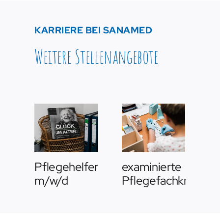
KARRIERE BEI SANAMED
Weitere Stellenangebote
Pflegehelfer
examinierte
Pf
m/w/d
Pflegefachkraft
m