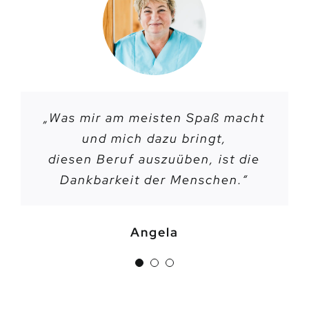
„Was mir am meisten Spaß macht
„Ich würde allen Menschen, die
„
Man fühlt sich bei Sanamed
jederzeit willkommen.
und mich dazu bringt,
die Arbeit an und
diesen Beruf auszuüben, ist die
mit Menschen lieben, Sanamed
Ich bin auch selbst nach einer
Dankbarkeit der Menschen.“
kleinen Auszeit, wieder
empfehlen.“
zurückgekommen.“
Angela
Astrid
Inga