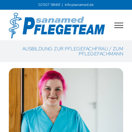
Zum
02507 98461
|
info@sanamed.de
Inhalt
springen
AUSBILDUNG ZUR PFLEGEFACHFRAU / ZUM
PFLEGEFACHMANN