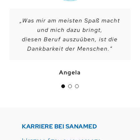
„Was mir am meisten Spaß macht
„Ich würde allen Menschen, die
„
Man fühlt sich bei Sanamed
jederzeit willkommen.
und mich dazu bringt,
die Arbeit an und
diesen Beruf auszuüben, ist die
mit Menschen lieben, Sanamed
Ich bin auch selbst nach einer
Dankbarkeit der Menschen.“
kleinen Auszeit, wieder
empfehlen.“
zurückgekommen.“
Angela
Astrid
Inga
KARRIERE BEI SANAMED