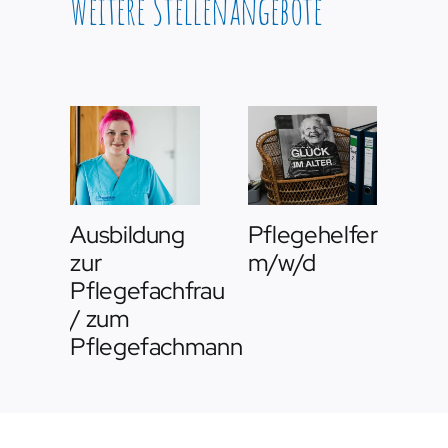
Weitere Stellenangebote
Ausbildung
Pflegehelfer
A
zur
m/w/d
zu
Pflegefachfrau
Pf
/ zum
/
Pflegefachmann
P